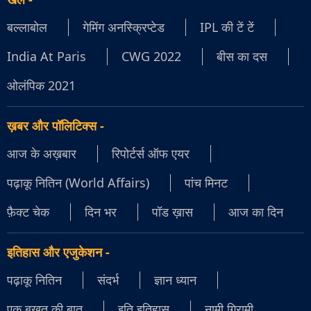
बल्लाबोल
गेमिंग अनस्क्रिप्टेड
IPL की टें टें
India At Paris
CWG 2022
बीस का दस
ओलंपिक 2021
ख़बर और पॉलिटिक्स
-
आज के अख़बार
रिपोर्टर्स ऑफ एयर
पढ़ाकू नितिन (World Affairs)
पांच मिनट
फ़ैक्ट चेक
दिन भर
पॉड ख़ास
आज का दिन
इतिहास और एजुकेशन
-
पढ़ाकू नितिन
संदर्भ
ज्ञान ध्यान
एक बखत की बात
इति इतिहास
नामी गिरामी