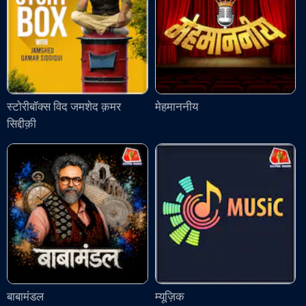
स्टोरीबॉक्स विद जमशेद क़मर
मेहमाननीय
सिद्दीक़ी
बाबामंडल
म्यूज़िक