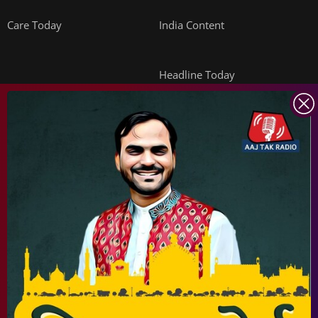
Care Today
India Content
Headline Today
INDIA TODAY
DAILYO
ICHOWK
ARCHIVE
DOWNLOAD APP
FOLLOW US ON
Copyright ©
2026
Living Media India Limited. For reprint rights:
Syndications