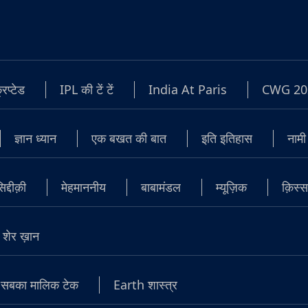
रिप्टेड
IPL की टें टें
India At Paris
CWG 20
ज्ञान ध्यान
एक बखत की बात
इति इतिहास
नामी
्दीक़ी
मेहमाननीय
बाबामंडल
म्यूज़िक
क़िस्स
शेर ख़ान
सबका मालिक टेक
Earth शास्त्र