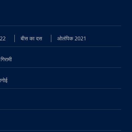
22
बीस का दस
ओलंपिक 2021
 गिरामी
ागोई