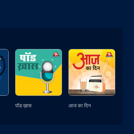
पॉड ख़ास
आज का दिन