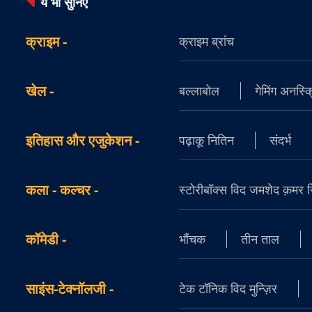
ये भी सुनिए
क्राइम
-
क्राइम ब्रांच
खेल
-
बल्लाबोल
गेमिंग अनस्क्
इतिहास और एजुकेशन
-
पढ़ाकू नितिन
संदर्भ
कला - कल्चर
-
स्टोरीबॉक्स विद जमशेद क़मर सिद
कॉमेडी
-
भौंचक
तीन ताल
साइंस-टेक्नॉलजी
-
टेक टॉनिक विद मुन्ज़िर