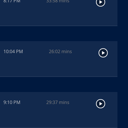
8:17 PM
33:58
mins
10:04 PM
26:02
mins
9:10 PM
29:37
mins