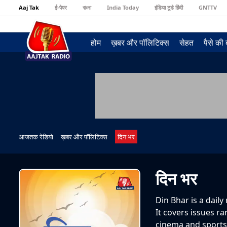
Aaj Tak
ई-पेपर
বাংলা
India Today
इंडिया टुडे हिंदी
GNTTV
होम
ख़बर और पॉलिटिक्स
सेहत
पैसे की
आजतक रेडियो
ख़बर और पॉलिटिक्स
दिन भर
दिन भर
Din Bhar is a dail
It covers issues ra
cinema and sports