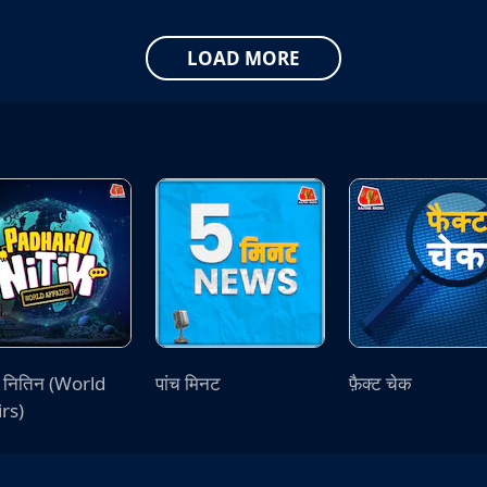
LOAD MORE
ू नितिन (World
पांच मिनट
फ़ैक्ट चेक
irs)