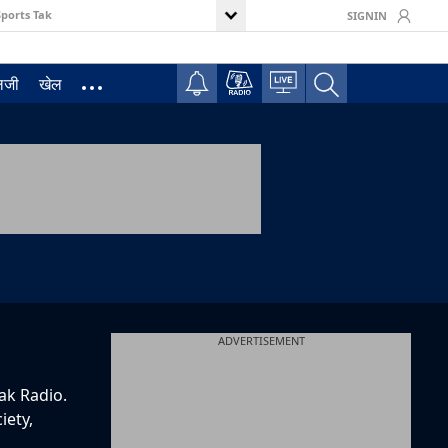
Sports Tak
SIGNIN
ॉलजी
खेल
ADVERTISEMENT
ak Radio.
iety,