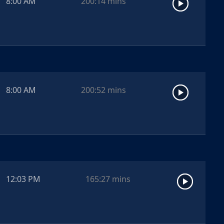
8:00 AM
200:14
mins
8:00 AM
200:52
mins
12:03 PM
165:27
mins