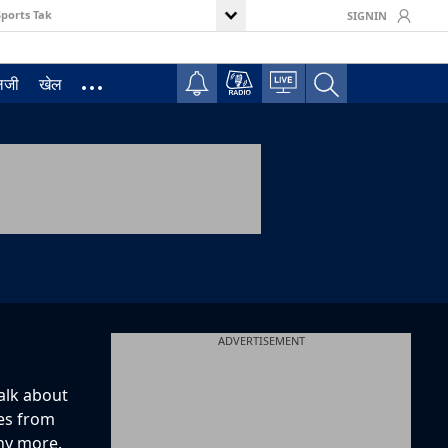
Sports Tak
SIGNIN
ॉलजी
खेल
ADVERTISEMENT
alk about
ies from
any more.