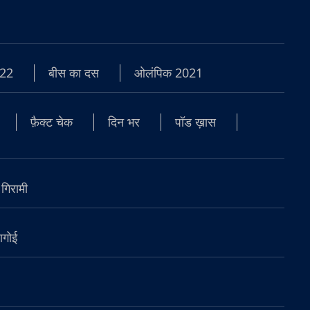
22
बीस का दस
ओलंपिक 2021
फ़ैक्ट चेक
दिन भर
पॉड ख़ास
 गिरामी
ागोई