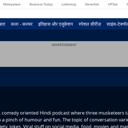
Malayalam
Business Today
Lallantop
NewsTak
UPTak
 बात
कला - कल्चर
इतिहास और एजुकेशन
स्पेशल सीरीज़
साइंस-टेक्न
ADVERTISEMENT
ty, comedy oriented Hindi podcast where three musketeers t
h a pinch of humour and fun. The topic of conversation var
ciety, jokes, Viral stuff on social media, food, movies and m