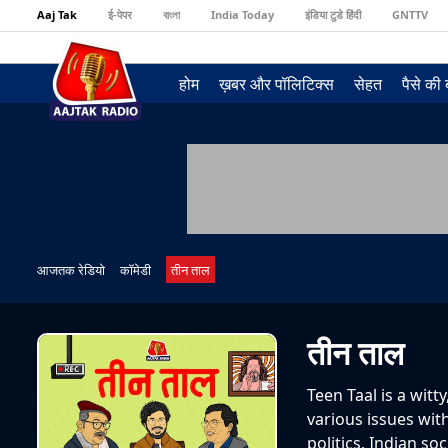
Aaj Tak
ई-पेपर
বাংলা
India Today
इंडिया टुडे हिंदी
GNTTV
होम
ख़बर और पॉलिटिक्स
सेहत
पैसे की
आजतक रेडियो
कॉमेडी
तीन ताल
तीन ताल
Teen Taal is a wit
various issues wit
politics, Indian so