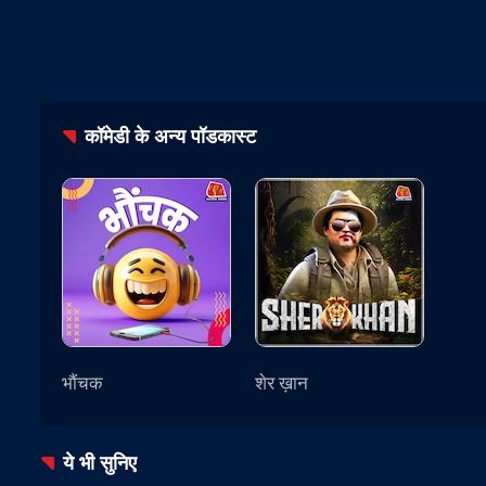
कॉमेडी
के अन्य पॉडकास्ट
भौंचक
शेर ख़ान
ये भी सुनिए