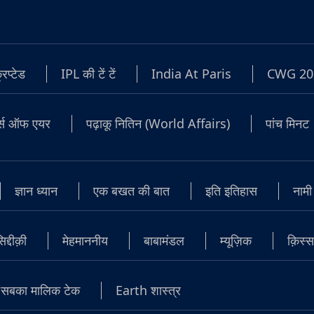
रिप्टेड
IPL की टें टें
India At Paris
CWG 20
टर्स ऑफ एयर
पढ़ाकू नितिन (World Affairs)
पांच मिनट
ज्ञान ध्यान
एक बखत की बात
इति इतिहास
नामी
्दीक़ी
मेहमाननीय
बाबामंडल
म्यूज़िक
क़िस्स
सबका मालिक टेक
Earth शास्त्र