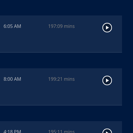
6:05 AM
197:09
mins
8:00 AM
199:21
mins
4:18 PM
195:11
mins