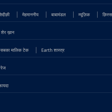
्दीक़ी
मेहमाननीय
बाबामंडल
म्यूज़िक
क़िस्स
शेर ख़ान
सबका मालिक टेक
Earth शास्त्र
वरेज
 फायदा