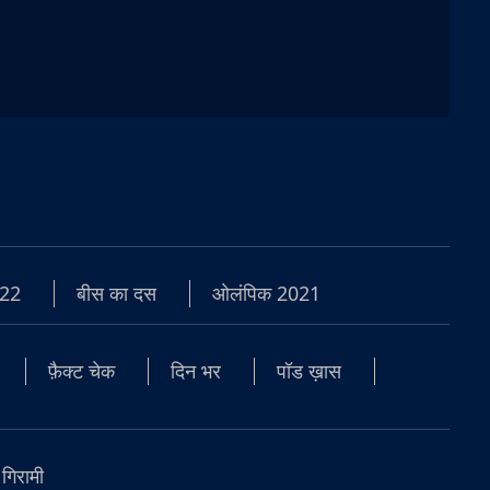
22
बीस का दस
ओलंपिक 2021
फ़ैक्ट चेक
दिन भर
पॉड ख़ास
 गिरामी