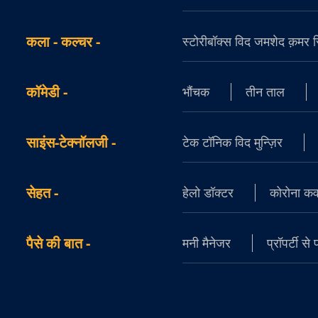
कला - कल्चर
-
स्टोरीबॉक्स विद जमशेद क़मर सिद
कॉमेडी
-
भौंचक
तीन ताल
साइंस-टेक्नॉलजी
-
टेक टॉनिक विद मुन्ज़िर
सेहत
-
हेलो डॉक्टर
कोरोना क
पैसे की बात
-
मनी मैनेजर
प्रॉपर्टी से