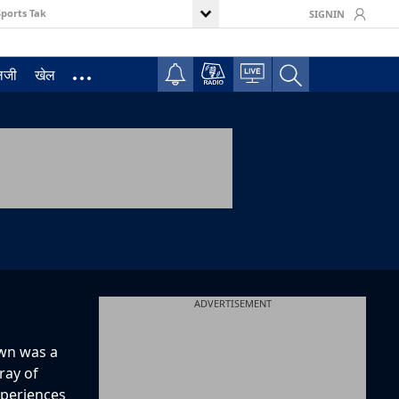
Sports Tak
SIGNIN
ॉलजी
खेल
ADVERTISEMENT
own was a
ray of
xperiences