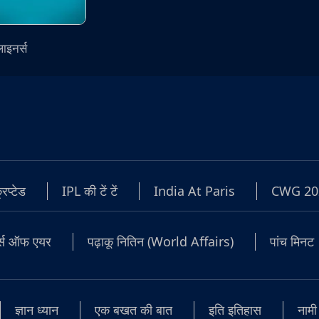
लाइनर्स
रिप्टेड
IPL की टें टें
India At Paris
CWG 20
टर्स ऑफ एयर
पढ़ाकू नितिन (World Affairs)
पांच मिनट
ज्ञान ध्यान
एक बखत की बात
इति इतिहास
नामी