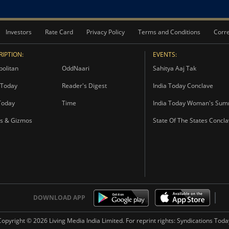
Investors
Rate Card
Privacy Policy
Terms and Conditions
Corre
IPTION:
EVENTS:
olitan
OddNaari
Sahitya Aaj Tak
Today
Reader's Digest
India Today Conclave
Today
Time
India Today Woman's Sum
s & Gizmos
State Of The States Concl
DOWNLOAD APP
Copyright ©
2026
Living Media India Limited. For reprint rights:
Syndications Toda