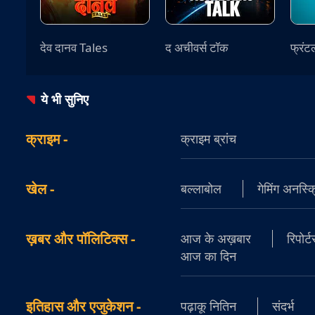
देव दानव Tales
द अचीवर्स टॉक
फ्रंट
ये भी सुनिए
क्राइम
-
क्राइम ब्रांच
खेल
-
बल्लाबोल
गेमिंग अनस्क्
ख़बर और पॉलिटिक्स
-
आज के अख़बार
रिपोर्
आज का दिन
इतिहास और एजुकेशन
-
पढ़ाकू नितिन
संदर्भ