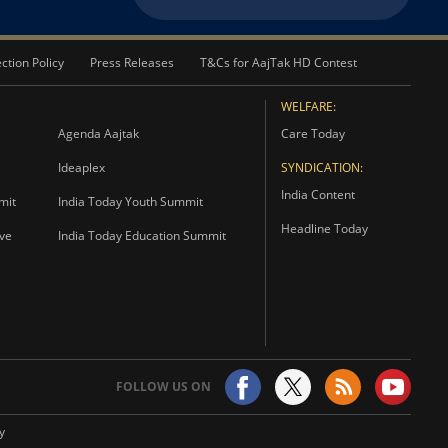
ction Policy
Press Releases
T&Cs for AajTak HD Contest
WELFARE:
Agenda Aajtak
Care Today
Ideaplex
SYNDICATION:
India Content
mit
India Today Youth Summit
Headline Today
ave
India Today Education Summit
FOLLOW US ON
y