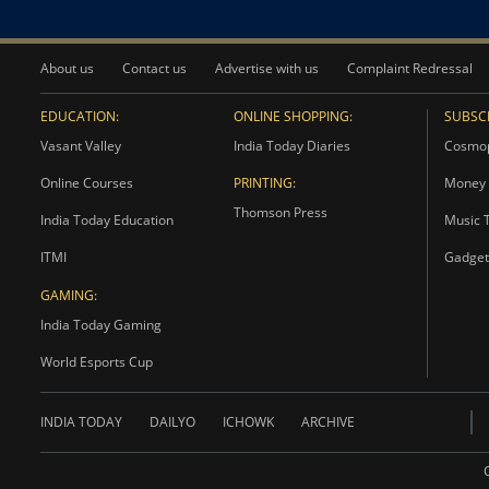
About us
Contact us
Advertise with us
Complaint Redressal
EDUCATION:
ONLINE SHOPPING:
SUBSCR
Vasant Valley
India Today Diaries
Cosmop
Online Courses
PRINTING:
Money 
Thomson Press
India Today Education
Music 
ITMI
Gadget
GAMING:
India Today Gaming
World Esports Cup
INDIA TODAY
DAILYO
ICHOWK
ARCHIVE