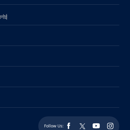
ागोई
Follow Us: