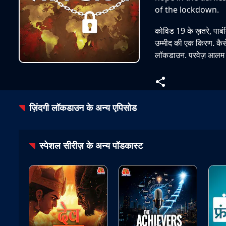
of the lockdown.
कोविड 19 के ख़तरे, पाबंद
उम्मीद की एक किरण. कैसे
लॉकडाउन. परवेज़ आलम
ज़िंदगी लॉकडाउन
के अन्य एपिसोड
स्पेशल सीरीज़
के अन्य पॉडकास्ट