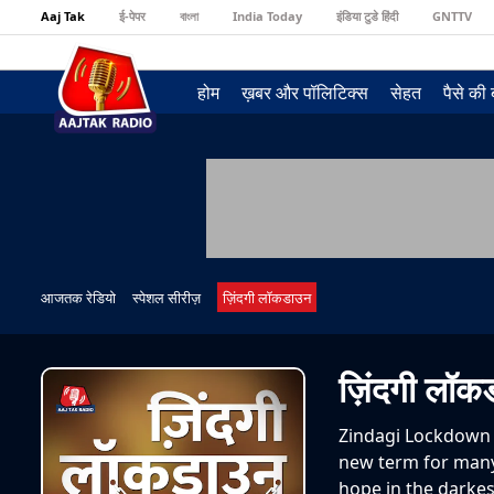
Aaj Tak
ई-पेपर
বাংলা
India Today
इंडिया टुडे हिंदी
GNTTV
होम
ख़बर और पॉलिटिक्स
सेहत
पैसे की
आजतक रेडियो
स्पेशल सीरीज़
ज़िंदगी लॉकडाउन
ज़िंदगी लॉ
Zindagi Lockdown 
new term for many.
hope in the darkes