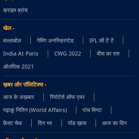
क्राइम ब्रांच
खेल
-
बल्लाबोल
गेमिंग अनस्क्रिप्टेड
IPL की टें टें
India At Paris
CWG 2022
बीस का दस
ओलंपिक 2021
ख़बर और पॉलिटिक्स
-
आज के अख़बार
रिपोर्टर्स ऑफ एयर
पढ़ाकू नितिन (World Affairs)
पांच मिनट
फ़ैक्ट चेक
दिन भर
पॉड ख़ास
आज का दिन