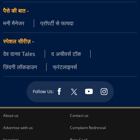
पैसे की बात
-
मनी मैनेजर
प्रॉपर्टी से फायदा
स्पेशल सीरीज़
-
देव दानव Tales
द अचीवर्स टॉक
ज़िंदगी लॉकडाउन
फ्रंटलाइनर्स
Follow Us:
About us
Contact us
Advertise with us
Complaint Redressal
Investors
Rate Card