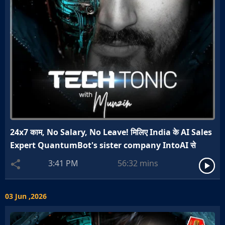
24x7 काम, No Salary, No Leave! मिलिए India के AI Sales
Expert QuantumBot's sister company IntoAI से
3:41 PM
56:32
mins
03 Jun ,2026