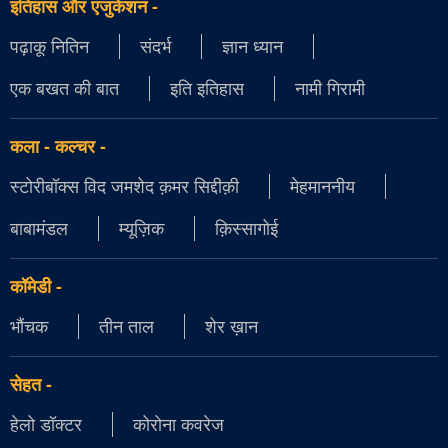
इतिहास और एजुकेशन
-
पढ़ाकू नितिन
संदर्भ
ज्ञान ध्यान
एक बखत की बात
इति इतिहास
नामी गिरामी
कला - कल्चर
-
स्टोरीबॉक्स विद जमशेद क़मर सिद्दीक़ी
मेहमाननीय
बाबामंडल
म्यूज़िक
क़िस्सागोई
कॉमेडी
-
भौंचक
तीन ताल
शेर ख़ान
सेहत
-
हेलो डॉक्टर
कोरोना कवरेज