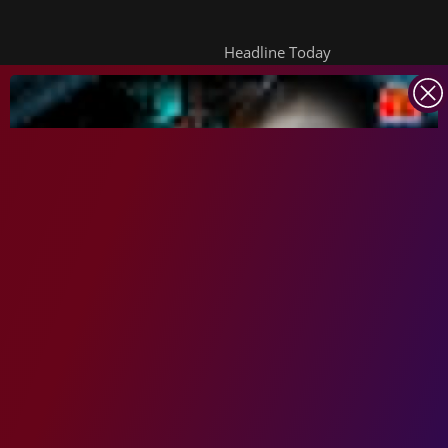
Headline Today
INDIA TODAY
DAILYO
ICHOWK
ARCHIVE
DOWNLOAD APP
FOLLOW US ON
Copyright ©
2026
Living Media India Limited. For reprint rights:
Syndications
Today