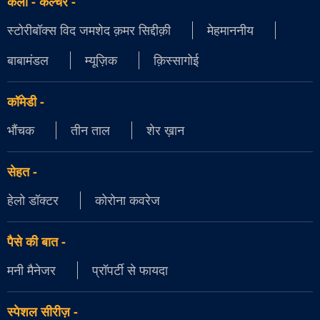
कला - कल्चर
-
स्टोरीबॉक्स विद जमशेद क़मर सिद्दीक़ी
मेहमाननीय
बाबामंडल
म्यूज़िक
क़िस्सागोई
कॉमेडी
-
भौंचक
तीन ताल
शेर ख़ान
सेहत
-
हेलो डॉक्टर
कोरोना कवरेज
पैसे की बात
-
मनी मैनेजर
प्रॉपर्टी से फायदा
स्पेशल सीरीज़
-