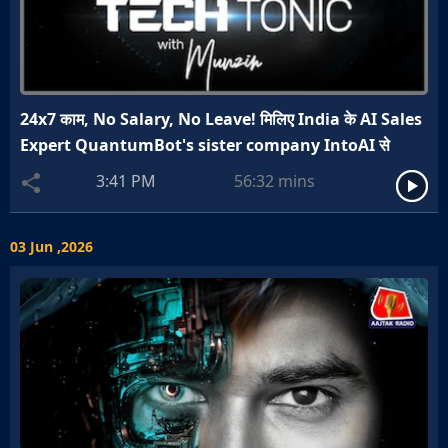
24x7 काम, No Salary, No Leave! मिलिए India के AI Sales
Expert QuantumBot's sister company IntoAI से
3:41 PM
56:32
mins
03 Jun ,2026