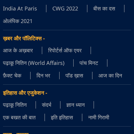
India At Paris
CWG 2022
बीस का दस
ओलंपिक 2021
ख़बर और पॉलिटिक्स
-
आज के अख़बार
रिपोर्टर्स ऑफ एयर
पढ़ाकू नितिन (World Affairs)
पांच मिनट
फ़ैक्ट चेक
दिन भर
पॉड ख़ास
आज का दिन
इतिहास और एजुकेशन
-
पढ़ाकू नितिन
संदर्भ
ज्ञान ध्यान
एक बखत की बात
इति इतिहास
नामी गिरामी