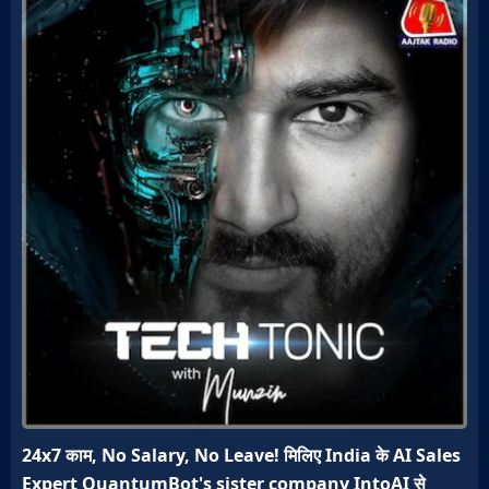
24x7 काम, No Salary, No Leave! मिलिए India के AI Sales
Expert QuantumBot's sister company IntoAI से