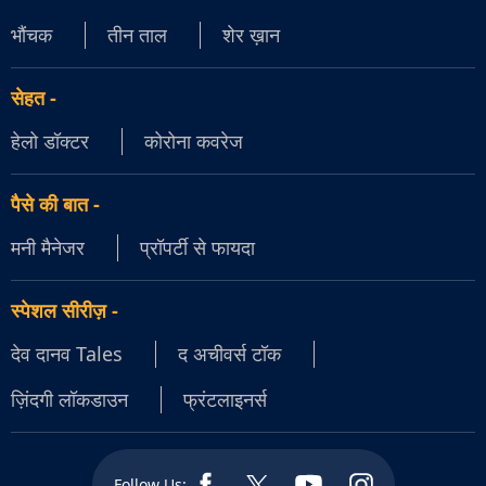
भौंचक
तीन ताल
शेर ख़ान
सेहत
-
हेलो डॉक्टर
कोरोना कवरेज
पैसे की बात
-
मनी मैनेजर
प्रॉपर्टी से फायदा
स्पेशल सीरीज़
-
देव दानव Tales
द अचीवर्स टॉक
ज़िंदगी लॉकडाउन
फ्रंटलाइनर्स
Follow Us: