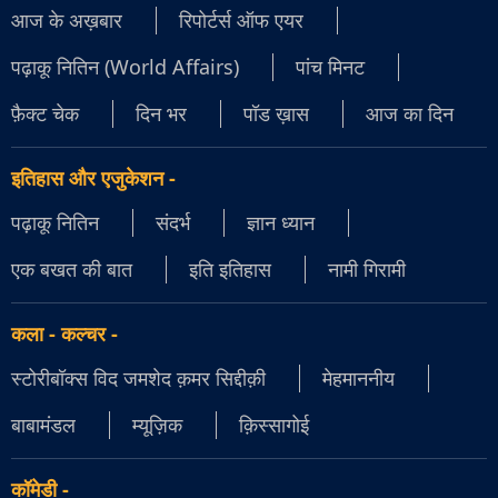
आज के अख़बार
रिपोर्टर्स ऑफ एयर
पढ़ाकू नितिन (World Affairs)
पांच मिनट
फ़ैक्ट चेक
दिन भर
पॉड ख़ास
आज का दिन
इतिहास और एजुकेशन
-
पढ़ाकू नितिन
संदर्भ
ज्ञान ध्यान
एक बखत की बात
इति इतिहास
नामी गिरामी
कला - कल्चर
-
स्टोरीबॉक्स विद जमशेद क़मर सिद्दीक़ी
मेहमाननीय
बाबामंडल
म्यूज़िक
क़िस्सागोई
कॉमेडी
-