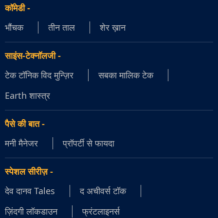
कॉमेडी
-
भौंचक
तीन ताल
शेर ख़ान
साइंस-टेक्नॉलजी
-
टेक टॉनिक विद मुन्ज़िर
सबका मालिक टेक
Earth शास्त्र
पैसे की बात
-
मनी मैनेजर
प्रॉपर्टी से फायदा
स्पेशल सीरीज़
-
देव दानव Tales
द अचीवर्स टॉक
ज़िंदगी लॉकडाउन
फ्रंटलाइनर्स