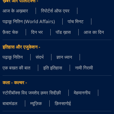
ख़बर और पॉलिटिक्स
-
आज के अख़बार
रिपोर्टर्स ऑफ एयर
पढ़ाकू नितिन (World Affairs)
पांच मिनट
फ़ैक्ट चेक
दिन भर
पॉड ख़ास
आज का दिन
इतिहास और एजुकेशन
-
पढ़ाकू नितिन
संदर्भ
ज्ञान ध्यान
एक बखत की बात
इति इतिहास
नामी गिरामी
कला - कल्चर
-
स्टोरीबॉक्स विद जमशेद क़मर सिद्दीक़ी
मेहमाननीय
बाबामंडल
म्यूज़िक
क़िस्सागोई