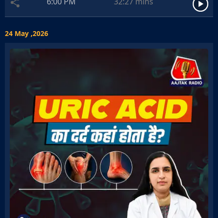
6:00 PM
32:27
mins
24 May ,2026