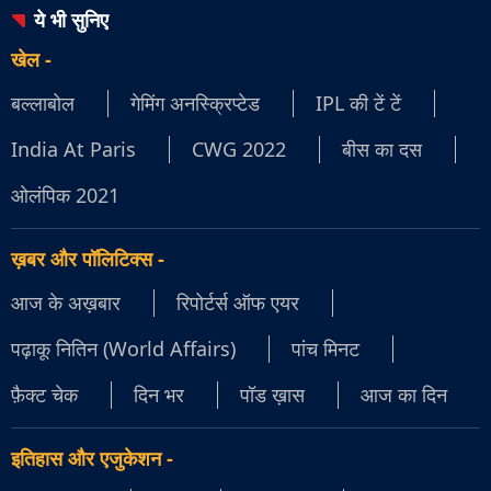
ये भी सुनिए
खेल
-
बल्लाबोल
गेमिंग अनस्क्रिप्टेड
IPL की टें टें
India At Paris
CWG 2022
बीस का दस
ओलंपिक 2021
ख़बर और पॉलिटिक्स
-
आज के अख़बार
रिपोर्टर्स ऑफ एयर
पढ़ाकू नितिन (World Affairs)
पांच मिनट
फ़ैक्ट चेक
दिन भर
पॉड ख़ास
आज का दिन
इतिहास और एजुकेशन
-