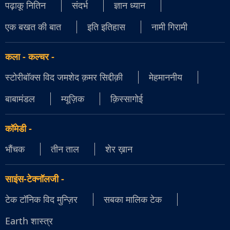
पढ़ाकू नितिन
संदर्भ
ज्ञान ध्यान
एक बखत की बात
इति इतिहास
नामी गिरामी
कला - कल्चर
-
स्टोरीबॉक्स विद जमशेद क़मर सिद्दीक़ी
मेहमाननीय
बाबामंडल
म्यूज़िक
क़िस्सागोई
कॉमेडी
-
भौंचक
तीन ताल
शेर ख़ान
साइंस-टेक्नॉलजी
-
टेक टॉनिक विद मुन्ज़िर
सबका मालिक टेक
Earth शास्त्र