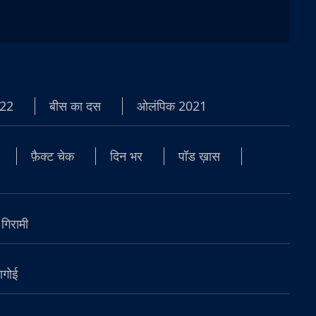
22
बीस का दस
ओलंपिक 2021
फ़ैक्ट चेक
दिन भर
पॉड ख़ास
 गिरामी
ागोई