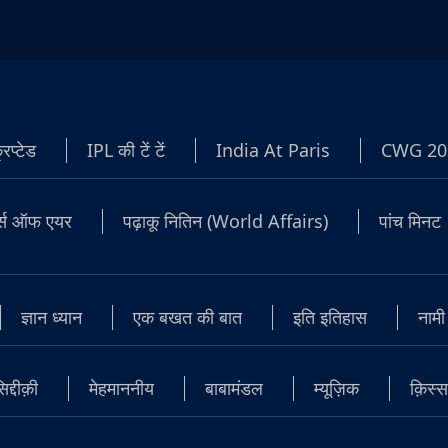
रिप्टेड
IPL की टें टें
India At Paris
CWG 20
टर्स ऑफ एयर
पढ़ाकू नितिन (World Affairs)
पांच मिनट
ज्ञान ध्यान
एक बखत की बात
इति इतिहास
नामी
्दीक़ी
मेहमाननीय
बाबामंडल
म्यूज़िक
क़िस्स