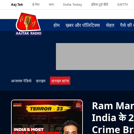
Aaj Tak
ई-पेपर
বাংলা
India Today
इंडिया टुडे हिंदी
GNTTV
होम
ख़बर और पॉलिटिक्स
सेहत
पैसे की
आजतक रेडियो
क्राइम
क्राइम ब्रांच
Ram Mandi
India के 
Crime B