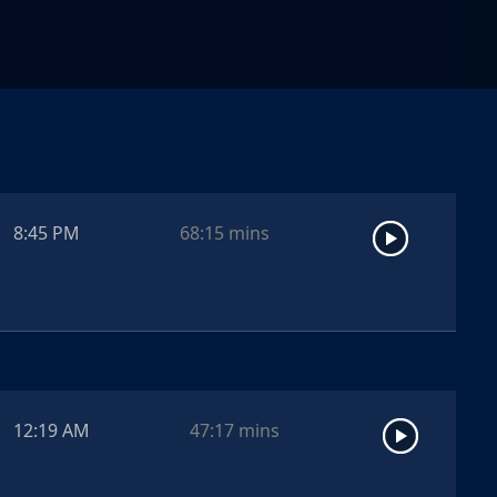
8:45 PM
68:15
mins
12:19 AM
47:17
mins