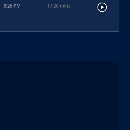
8:26 PM
17:20
mins