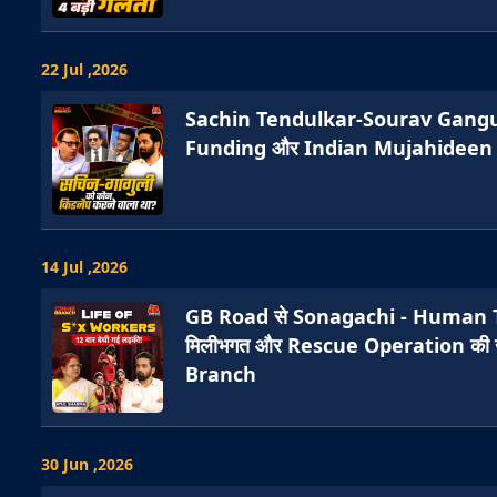
22 Jul ,2026
Sachin Tendulkar-Sourav Ganguly 
Funding और Indian Mujahideen के
14 Jul ,2026
GB Road से Sonagachi - Human Tr
मिलीभगत और Rescue Operation की खौ
Branch
30 Jun ,2026