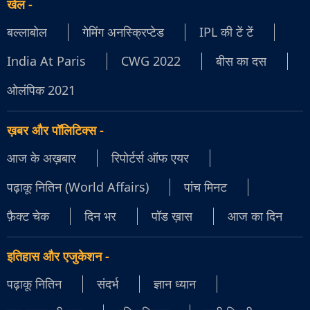
खेल
-
बल्लाबोल
गेमिंग अनस्क्रिप्टेड
IPL की टें टें
India At Paris
CWG 2022
बीस का दस
ओलंपिक 2021
ख़बर और पॉलिटिक्स
-
आज के अख़बार
रिपोर्टर्स ऑफ एयर
पढ़ाकू नितिन (World Affairs)
पांच मिनट
फ़ैक्ट चेक
दिन भर
पॉड ख़ास
आज का दिन
इतिहास और एजुकेशन
-
पढ़ाकू नितिन
संदर्भ
ज्ञान ध्यान