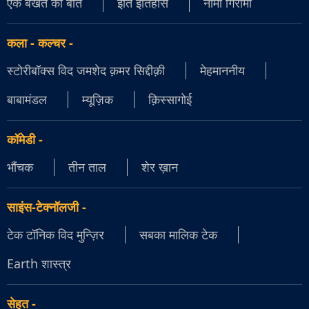
एक बखत की बात
इति इतिहास
नामी गिरामी
कला - कल्चर
-
स्टोरीबॉक्स विद जमशेद क़मर सिद्दीक़ी
मेहमाननीय
बाबामंडल
म्यूज़िक
क़िस्सागोई
कॉमेडी
-
भौंचक
तीन ताल
शेर ख़ान
साइंस-टेक्नॉलजी
-
टेक टॉनिक विद मुन्ज़िर
सबका मालिक टेक
Earth शास्त्र
सेहत
-