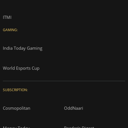
ITMI
GAMING:
India Today Gaming
World Esports Cup
SUBSCRIPTION:
Cosmopolitan
OddNaari
Money Today
Reader's Digest