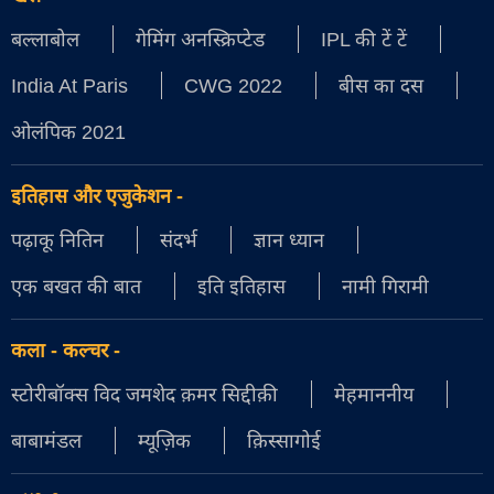
बल्लाबोल
गेमिंग अनस्क्रिप्टेड
IPL की टें टें
India At Paris
CWG 2022
बीस का दस
ओलंपिक 2021
इतिहास और एजुकेशन
-
पढ़ाकू नितिन
संदर्भ
ज्ञान ध्यान
एक बखत की बात
इति इतिहास
नामी गिरामी
कला - कल्चर
-
स्टोरीबॉक्स विद जमशेद क़मर सिद्दीक़ी
मेहमाननीय
बाबामंडल
म्यूज़िक
क़िस्सागोई