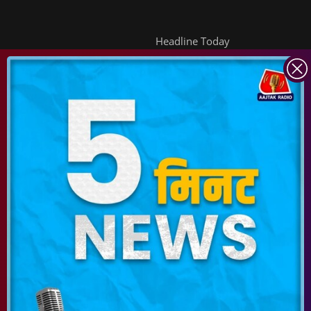
Headline Today
INDIA TODAY
DAILYO
ICHOWK
ARCHIVE
DOWNLOAD APP
FOLLOW US ON
Copyright ©
2026
Living Media India Limited. For reprint rights:
Syndications
Today