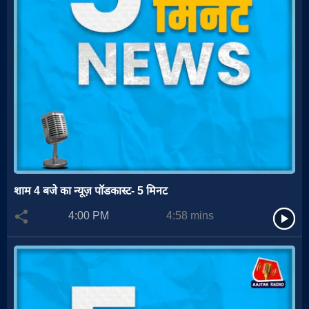
शाम 4 बजे का न्यूज़ पॉडकास्ट- 5 मिनट
4:00 PM
4:58
mins