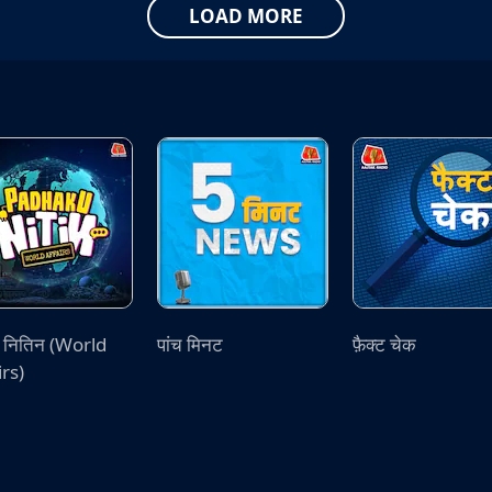
LOAD MORE
ू नितिन (World
पांच मिनट
फ़ैक्ट चेक
irs)