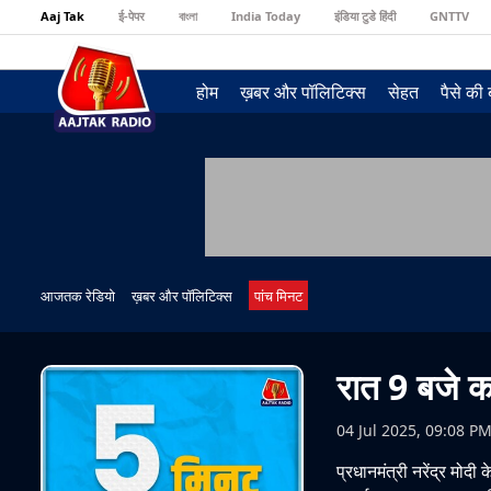
Aaj Tak
ई-पेपर
বাংলা
India Today
इंडिया टुडे हिंदी
GNTTV
होम
ख़बर और पॉलिटिक्स
सेहत
पैसे की
आजतक रेडियो
ख़बर और पॉलिटिक्स
पांच मिनट
रात 9 बजे क
04 Jul 2025, 09:08 P
प्रधानमंत्री नरेंद्र मोदी