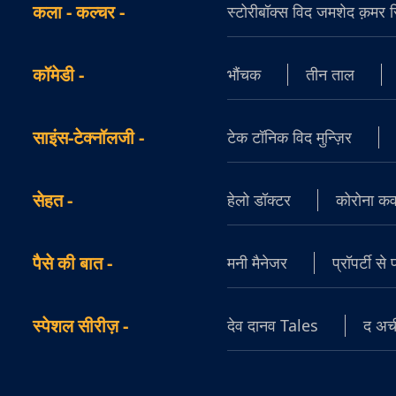
कला - कल्चर
-
स्टोरीबॉक्स विद जमशेद क़मर सिद
कॉमेडी
-
भौंचक
तीन ताल
साइंस-टेक्नॉलजी
-
टेक टॉनिक विद मुन्ज़िर
सेहत
-
हेलो डॉक्टर
कोरोना क
पैसे की बात
-
मनी मैनेजर
प्रॉपर्टी से
स्पेशल सीरीज़
-
देव दानव Tales
द अची