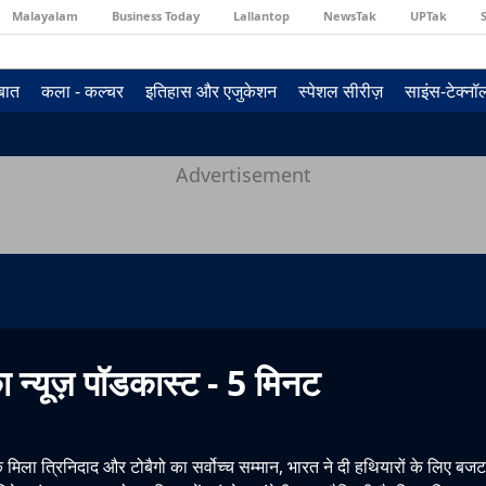
Malayalam
Business Today
Lallantop
NewsTak
UPTak
 बात
कला - कल्चर
इतिहास और एजुकेशन
स्पेशल सीरीज़
साइंस-टेक्न
Advertisement
ा न्यूज़ पॉडकास्ट - 5 मिनट
M
 के मिला त्रिनिदाद और टोबैगो का सर्वोच्च सम्मान, भारत ने दी हथियारों के लिए बजट 