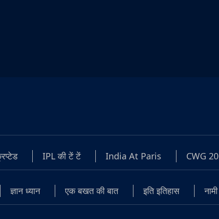
रिप्टेड
IPL की टें टें
India At Paris
CWG 20
ज्ञान ध्यान
एक बखत की बात
इति इतिहास
नामी