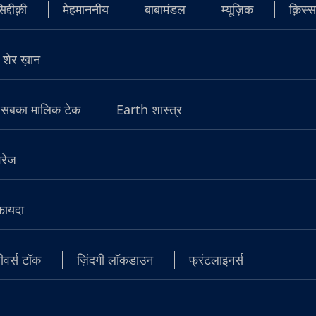
्दीक़ी
मेहमाननीय
बाबामंडल
म्यूज़िक
क़िस्स
शेर ख़ान
सबका मालिक टेक
Earth शास्त्र
वरेज
 फायदा
वर्स टॉक
ज़िंदगी लॉकडाउन
फ्रंटलाइनर्स