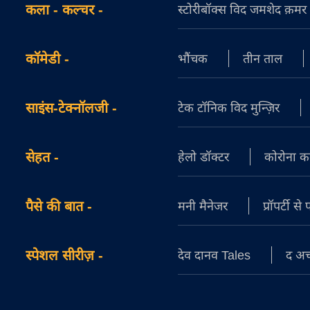
कला - कल्चर
-
स्टोरीबॉक्स विद जमशेद क़मर स
कॉमेडी
-
भौंचक
तीन ताल
साइंस-टेक्नॉलजी
-
टेक टॉनिक विद मुन्ज़िर
सेहत
-
हेलो डॉक्टर
कोरोना क
पैसे की बात
-
मनी मैनेजर
प्रॉपर्टी स
स्पेशल सीरीज़
-
देव दानव Tales
द अच