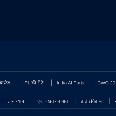
रिप्टेड
IPL की टें टें
India At Paris
CWG 20
ज्ञान ध्यान
एक बखत की बात
इति इतिहास