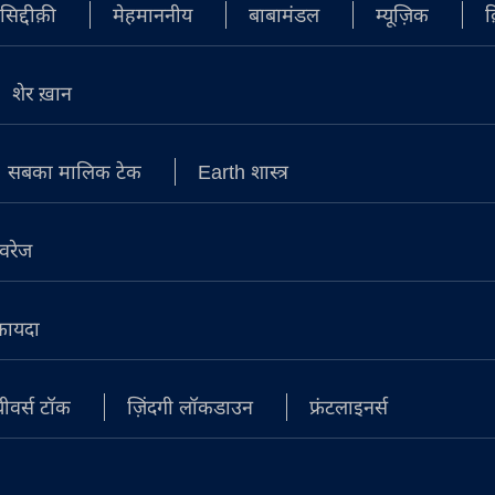
िद्दीक़ी
मेहमाननीय
बाबामंडल
म्यूज़िक
क
शेर ख़ान
सबका मालिक टेक
Earth शास्त्र
वरेज
े फायदा
ीवर्स टॉक
ज़िंदगी लॉकडाउन
फ्रंटलाइनर्स