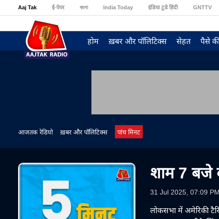
Aaj Tak
ई-पेपर
বাংলা
India Today
इंडिया टुडे हिंदी
GNTTV
होम
ख़बर और पॉलिटिक्स
सेहत
पैसे क
आजतक रेडियो
ख़बर और पॉलिटिक्स
पांच मिनट
शाम 7 बजे क
31 Jul 2025, 07:09 P
लोकसभा में अमेरिकी टैरि