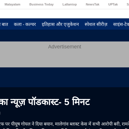
Malayalam
Business Today
Lallantop
NewsTak
UPTak
S
ी बात
कला - कल्चर
इतिहास और एजुकेशन
स्पेशल सीरीज़
साइंस-टे
Advertisement
ा न्यूज़ पॉडकास्ट- 5 मिनट
M
फ पर पीयूष गोयल ने दिया बयान, मालेगांव ब्लास्ट केस में सभी आरोपी बरी, रामद