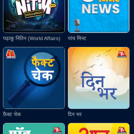
पढ़ाकू नितिन (World Affairs)
पांच मिनट
फ़ैक्ट चेक
दिन भर