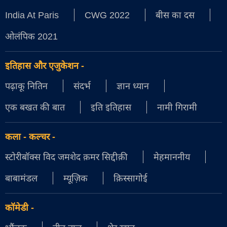
India At Paris
CWG 2022
बीस का दस
ओलंपिक 2021
इतिहास और एजुकेशन
-
पढ़ाकू नितिन
संदर्भ
ज्ञान ध्यान
एक बखत की बात
इति इतिहास
नामी गिरामी
कला - कल्चर
-
स्टोरीबॉक्स विद जमशेद क़मर सिद्दीक़ी
मेहमाननीय
बाबामंडल
म्यूज़िक
क़िस्सागोई
कॉमेडी
-