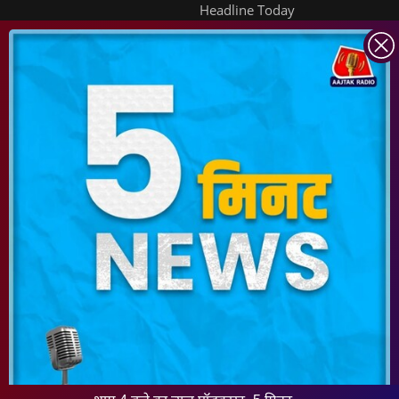
Headline Today
INDIA TODAY
DAILYO
ICHOWK
ARCHIVE
DOWNLOAD APP
FOLLOW US ON
Copyright ©
2026
Living Media India Limited. For reprint rights:
Syndications
Today