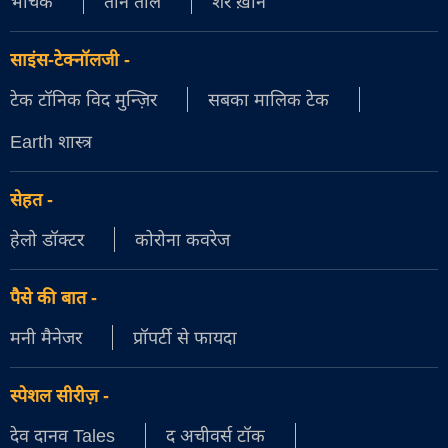
भौंचक
तीन ताल
शेर ख़ान
साइंस-टेक्नॉलजी
-
टेक टॉनिक विद मुन्ज़िर
सबका मालिक टेक
Earth शास्त्र
सेहत
-
हेलो डॉक्टर
कोरोना कवरेज
पैसे की बात
-
मनी मैनेजर
प्रॉपर्टी से फायदा
स्पेशल सीरीज़
-
देव दानव Tales
द अचीवर्स टॉक