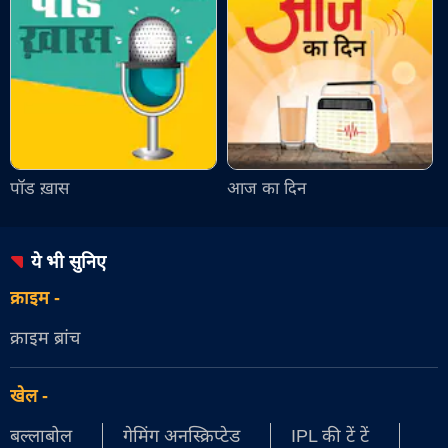
पॉड ख़ास
आज का दिन
ये भी सुनिए
क्राइम
-
क्राइम ब्रांच
खेल
-
बल्लाबोल
गेमिंग अनस्क्रिप्टेड
IPL की टें टें