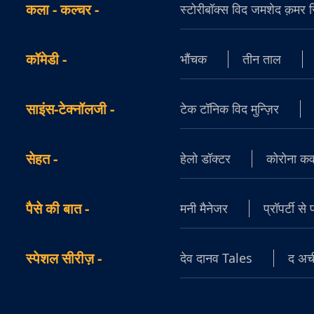
कला - कल्चर
-
स्टोरीबॉक्स विद जमशेद क़मर सिद
कॉमेडी
-
भौंचक
तीन ताल
साइंस-टेक्नॉलजी
-
टेक टॉनिक विद मुन्ज़िर
सेहत
-
हेलो डॉक्टर
कोरोना क
पैसे की बात
-
मनी मैनेजर
प्रॉपर्टी से
स्पेशल सीरीज़
-
देव दानव Tales
द अची