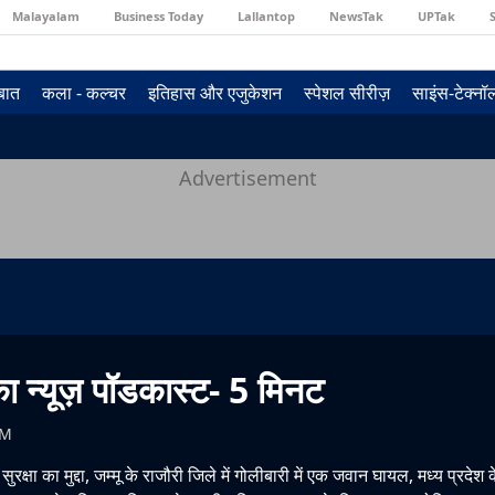
Malayalam
Business Today
Lallantop
NewsTak
UPTak
 बात
कला - कल्चर
इतिहास और एजुकेशन
स्पेशल सीरीज़
साइंस-टेक्न
Advertisement
ा न्यूज़ पॉडकास्ट- 5 मिनट
PM
क्षा का मुद्दा, जम्मू के राजौरी जिले में गोलीबारी में एक जवान घायल, मध्य प्रदेश के 