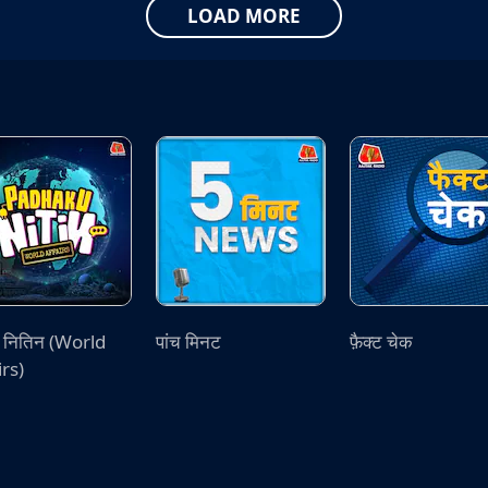
LOAD MORE
ू नितिन (World
पांच मिनट
फ़ैक्ट चेक
irs)