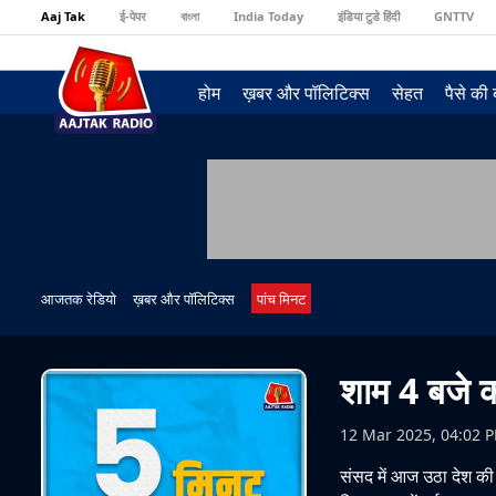
Aaj Tak
ई-पेपर
বাংলা
India Today
इंडिया टुडे हिंदी
GNTTV
होम
ख़बर और पॉलिटिक्स
सेहत
पैसे की
आजतक रेडियो
ख़बर और पॉलिटिक्स
पांच मिनट
शाम 4 बजे क
12 Mar 2025, 04:02 
संसद में आज उठा देश की सुर