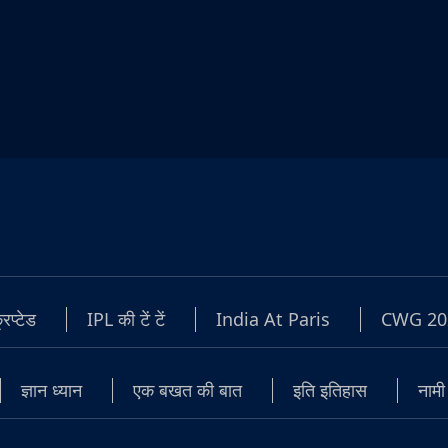
रिप्टेड
IPL की टें टें
India At Paris
CWG 20
ज्ञान ध्यान
एक बखत की बात
इति इतिहास
नामी