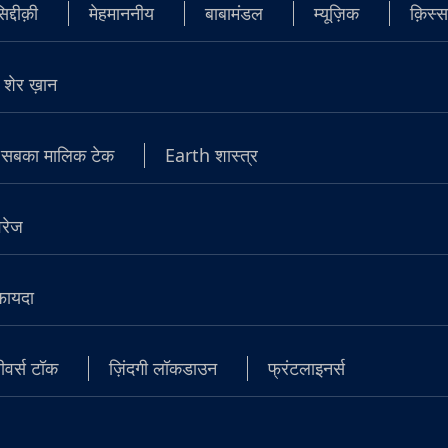
्दीक़ी
मेहमाननीय
बाबामंडल
म्यूज़िक
क़िस्स
शेर ख़ान
सबका मालिक टेक
Earth शास्त्र
वरेज
 फायदा
वर्स टॉक
ज़िंदगी लॉकडाउन
फ्रंटलाइनर्स