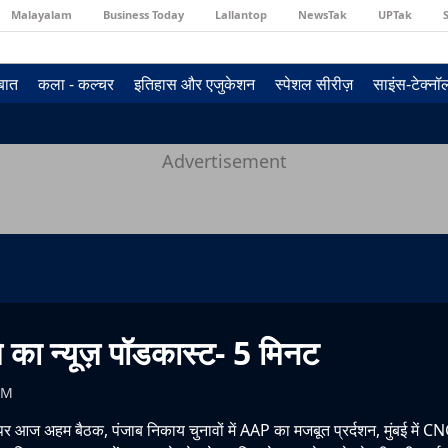
Malayalam
Business Today
Lallantop
NewsTak
UPTak
 बात
कला - कल्चर
इतिहास और एजुकेशन
स्पेशल सीरीज़
साइंस-टेक्न
Advertisement
 का न्यूज़ पॉडकास्ट- 5 मिनट
AM
र आज अहम बैठक, पंजाब निकाय चुनावों में AAP का मजबूत प्रर्दशन, मुंबई में CN