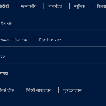
्दीक़ी
मेहमाननीय
बाबामंडल
म्यूज़िक
क़िस्स
शेर ख़ान
सबका मालिक टेक
Earth शास्त्र
वरेज
 फायदा
वर्स टॉक
ज़िंदगी लॉकडाउन
फ्रंटलाइनर्स