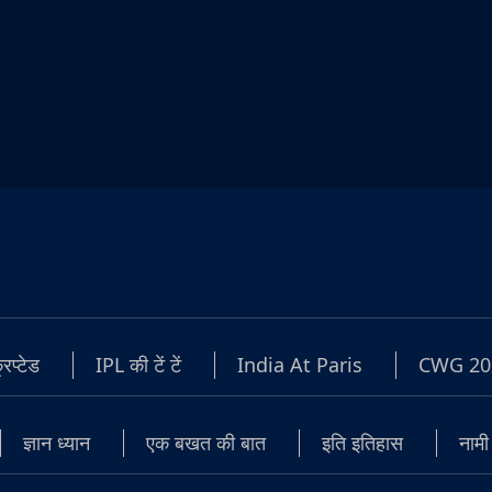
रिप्टेड
IPL की टें टें
India At Paris
CWG 20
ज्ञान ध्यान
एक बखत की बात
इति इतिहास
नामी