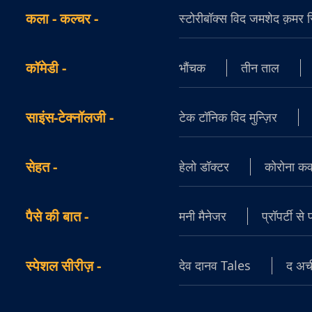
कला - कल्चर
-
स्टोरीबॉक्स विद जमशेद क़मर सिद
कॉमेडी
-
भौंचक
तीन ताल
साइंस-टेक्नॉलजी
-
टेक टॉनिक विद मुन्ज़िर
सेहत
-
हेलो डॉक्टर
कोरोना क
पैसे की बात
-
मनी मैनेजर
प्रॉपर्टी से
स्पेशल सीरीज़
-
देव दानव Tales
द अची