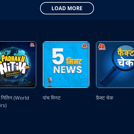
LOAD MORE
ू नितिन (World
पांच मिनट
फ़ैक्ट चेक
irs)