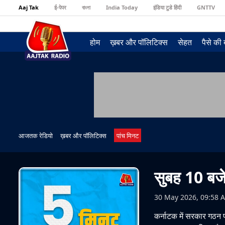
Aaj Tak
ई-पेपर
বাংলা
India Today
इंडिया टुडे हिंदी
GNTTV
होम
ख़बर और पॉलिटिक्स
सेहत
पैसे की
आजतक रेडियो
ख़बर और पॉलिटिक्स
पांच मिनट
सुबह 10 बजे
30 May 2026, 09:58 
कर्नाटक में सरकार गठन प