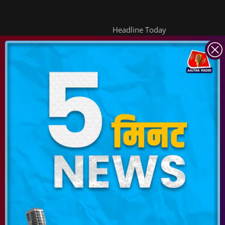
Headline Today
INDIA TODAY
DAILYO
ICHOWK
ARCHIVE
DOWNLOAD APP
FOLLOW US ON
Copyright ©
2026
Living Media India Limited. For reprint rights:
Syndications
Today