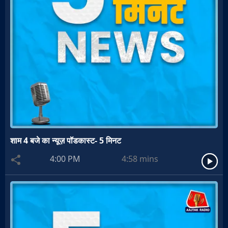
शाम 4 बजे का न्यूज़ पॉडकास्ट- 5 मिनट
4:00 PM
4:58
mins