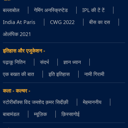
बल्लाबोल
गेमिंग अनस्क्रिप्टेड
IPL की टें टें
India At Paris
CWG 2022
बीस का दस
ओलंपिक 2021
इतिहास और एजुकेशन
-
पढ़ाकू नितिन
संदर्भ
ज्ञान ध्यान
एक बखत की बात
इति इतिहास
नामी गिरामी
कला - कल्चर
-
स्टोरीबॉक्स विद जमशेद क़मर सिद्दीक़ी
मेहमाननीय
बाबामंडल
म्यूज़िक
क़िस्सागोई