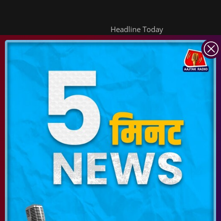
Headline Today
INDIA TODAY
DAILYO
ICHOWK
ARCHIVE
DOWNLOAD APP
FOLLOW US ON
Copyright ©
2026
Living Media India Limited. For reprint rights:
Syndications
Today