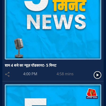
शाम 4 बजे का न्यूज़ पॉडकास्ट- 5 मिनट
4:00 PM
4:58
mins