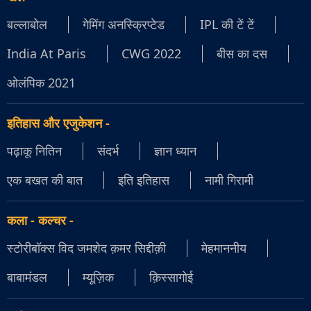
बल्लाबोल
गेमिंग अनस्क्रिप्टेड
IPL की टें टें
India At Paris
CWG 2022
बीस का दस
ओलंपिक 2021
इतिहास और एजुकेशन
-
पढ़ाकू नितिन
संदर्भ
ज्ञान ध्यान
एक बखत की बात
इति इतिहास
नामी गिरामी
कला - कल्चर
-
स्टोरीबॉक्स विद जमशेद क़मर सिद्दीक़ी
मेहमाननीय
बाबामंडल
म्यूज़िक
क़िस्सागोई