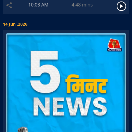
10:03 AM
4:48
mins
14 Jun ,2026