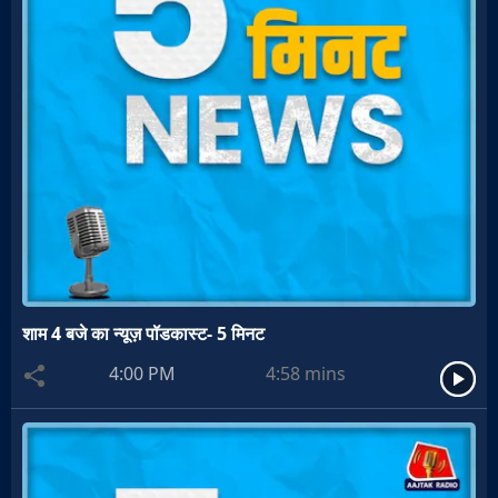
शाम 4 बजे का न्यूज़ पॉडकास्ट- 5 मिनट
4:00 PM
4:58
mins