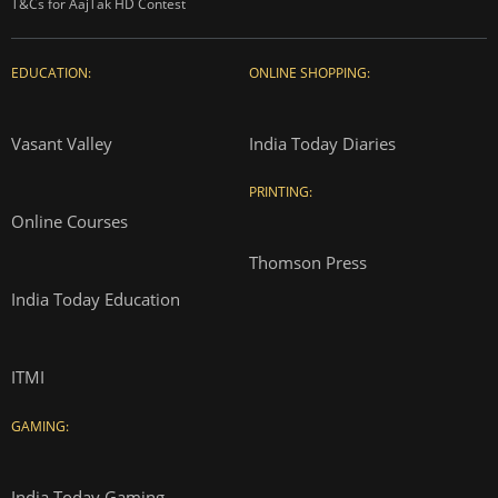
T&Cs for AajTak HD Contest
EDUCATION:
ONLINE SHOPPING:
Vasant Valley
India Today Diaries
PRINTING:
Online Courses
Thomson Press
India Today Education
ITMI
GAMING:
India Today Gaming