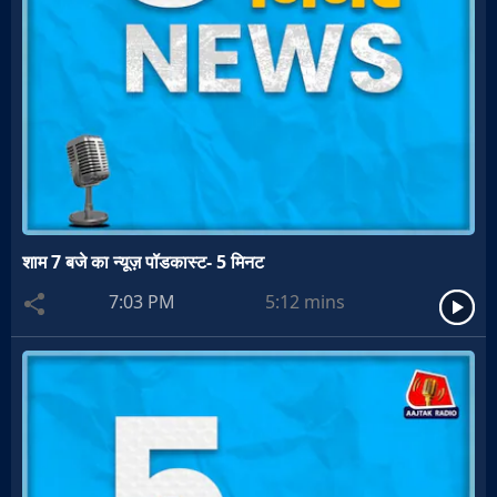
शाम 7 बजे का न्यूज़ पॉडकास्ट- 5 मिनट
7:03 PM
5:12
mins