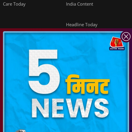
Care Today
India Content
Headline Today
INDIA TODAY
DAILYO
ICHOWK
ARCHIVE
DOWNLOAD APP
FOLLOW US ON
Copyright ©
2026
Living Media India Limited. For reprint rights:
Syndications
Today