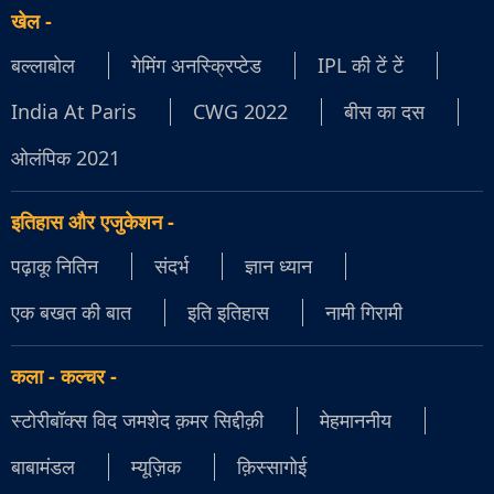
खेल
-
बल्लाबोल
गेमिंग अनस्क्रिप्टेड
IPL की टें टें
India At Paris
CWG 2022
बीस का दस
ओलंपिक 2021
इतिहास और एजुकेशन
-
पढ़ाकू नितिन
संदर्भ
ज्ञान ध्यान
एक बखत की बात
इति इतिहास
नामी गिरामी
कला - कल्चर
-
स्टोरीबॉक्स विद जमशेद क़मर सिद्दीक़ी
मेहमाननीय
बाबामंडल
म्यूज़िक
क़िस्सागोई