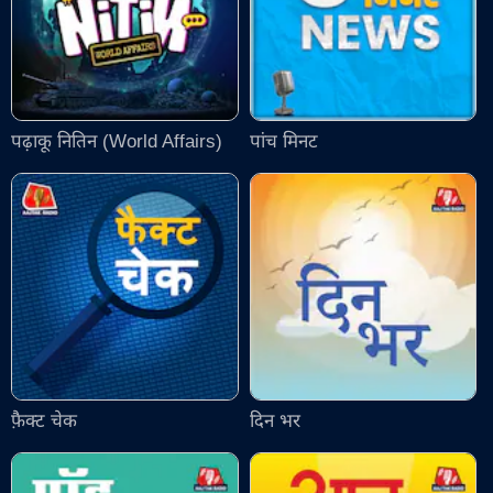
पढ़ाकू नितिन (World Affairs)
पांच मिनट
फ़ैक्ट चेक
दिन भर