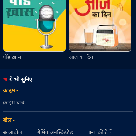
पॉड ख़ास
आज का दिन
ये भी सुनिए
क्राइम
-
क्राइम ब्रांच
खेल
-
बल्लाबोल
गेमिंग अनस्क्रिप्टेड
IPL की टें टें