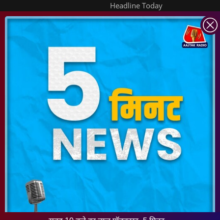
Headline Today
INDIA TODAY
DAILYO
ICHOWK
ARCHIVE
DOWNLOAD APP
FOLLOW US ON
Copyright ©
2026
Living Media India Limited. For reprint rights:
Syndications
Today