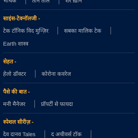
भौंचक
तीन ताल
शेर ख़ान
साइंस-टेक्नॉलजी
-
टेक टॉनिक विद मुन्ज़िर
सबका मालिक टेक
Earth शास्त्र
सेहत
-
हेलो डॉक्टर
कोरोना कवरेज
पैसे की बात
-
मनी मैनेजर
प्रॉपर्टी से फायदा
स्पेशल सीरीज़
-
देव दानव Tales
द अचीवर्स टॉक