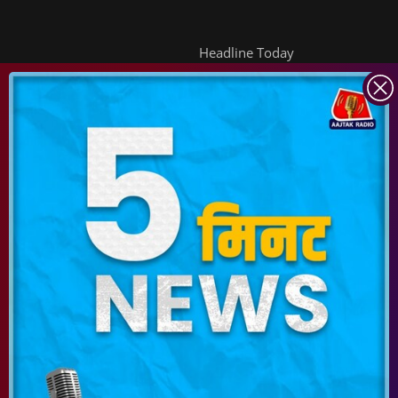
Headline Today
INDIA TODAY
DAILYO
ICHOWK
ARCHIVE
DOWNLOAD APP
FOLLOW US ON
Copyright ©
2026
Living Media India Limited. For reprint rights:
Syndications
Today