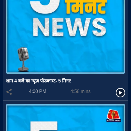
शाम 4 बजे का न्यूज़ पॉडकास्ट- 5 मिनट
4:00 PM
4:58
mins