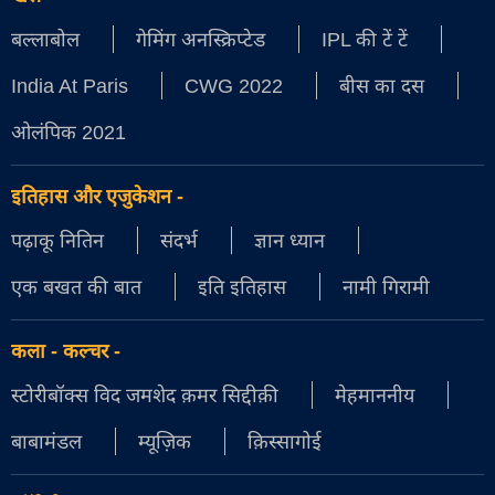
बल्लाबोल
गेमिंग अनस्क्रिप्टेड
IPL की टें टें
India At Paris
CWG 2022
बीस का दस
ओलंपिक 2021
इतिहास और एजुकेशन
-
पढ़ाकू नितिन
संदर्भ
ज्ञान ध्यान
एक बखत की बात
इति इतिहास
नामी गिरामी
कला - कल्चर
-
स्टोरीबॉक्स विद जमशेद क़मर सिद्दीक़ी
मेहमाननीय
बाबामंडल
म्यूज़िक
क़िस्सागोई