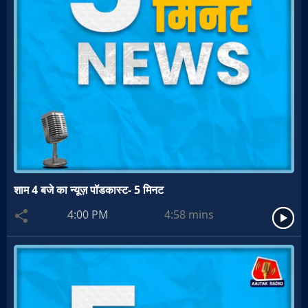
शाम 4 बजे का न्यूज़ पॉडकास्ट- 5 मिनट
4:00 PM
4:58
mins