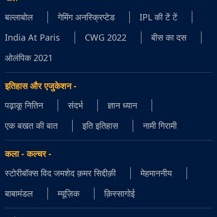
बल्लाबोल
गेमिंग अनस्क्रिप्टेड
IPL की टें टें
India At Paris
CWG 2022
बीस का दस
ओलंपिक 2021
इतिहास और एजुकेशन
-
पढ़ाकू नितिन
संदर्भ
ज्ञान ध्यान
एक बखत की बात
इति इतिहास
नामी गिरामी
कला - कल्चर
-
स्टोरीबॉक्स विद जमशेद क़मर सिद्दीक़ी
मेहमाननीय
बाबामंडल
म्यूज़िक
क़िस्सागोई