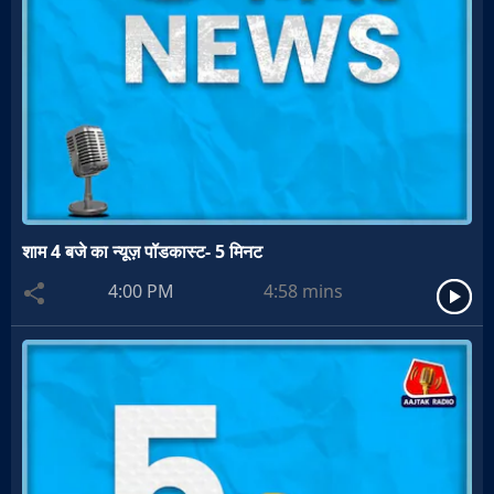
शाम 4 बजे का न्यूज़ पॉडकास्ट- 5 मिनट
4:00 PM
4:58
mins