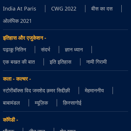
India At Paris
CWG 2022
बीस का दस
ओलंपिक 2021
इतिहास और एजुकेशन
-
पढ़ाकू नितिन
संदर्भ
ज्ञान ध्यान
एक बखत की बात
इति इतिहास
नामी गिरामी
कला - कल्चर
-
स्टोरीबॉक्स विद जमशेद क़मर सिद्दीक़ी
मेहमाननीय
बाबामंडल
म्यूज़िक
क़िस्सागोई
कॉमेडी
-