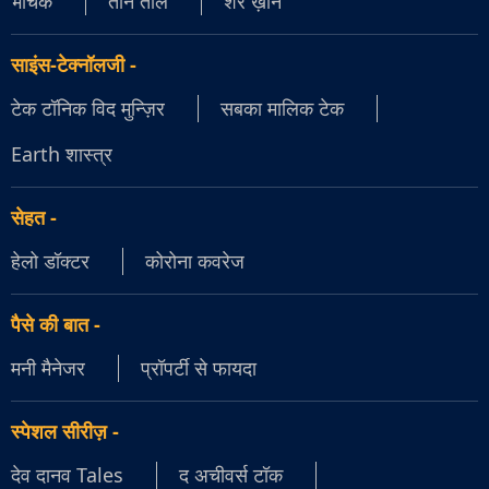
भौंचक
तीन ताल
शेर ख़ान
साइंस-टेक्नॉलजी
-
टेक टॉनिक विद मुन्ज़िर
सबका मालिक टेक
Earth शास्त्र
सेहत
-
हेलो डॉक्टर
कोरोना कवरेज
पैसे की बात
-
मनी मैनेजर
प्रॉपर्टी से फायदा
स्पेशल सीरीज़
-
देव दानव Tales
द अचीवर्स टॉक