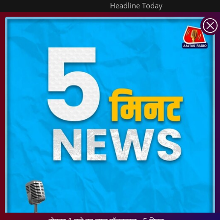
Headline Today
INDIA TODAY
DAILYO
ICHOWK
ARCHIVE
DOWNLOAD APP
FOLLOW US ON
Copyright ©
2026
Living Media India Limited. For reprint rights:
Syndications
Today