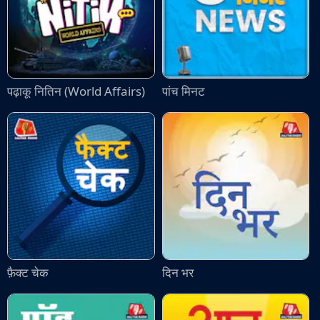
पढ़ाकू नितिन (World Affairs)
पांच मिनट
फ़ैक्ट चेक
दिन भर