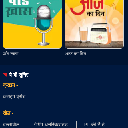
पॉड ख़ास
आज का दिन
ये भी सुनिए
क्राइम
-
क्राइम ब्रांच
खेल
-
बल्लाबोल
गेमिंग अनस्क्रिप्टेड
IPL की टें टें