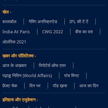
खेल
-
बल्लाबोल
गेमिंग अनस्क्रिप्टेड
IPL की टें टें
India At Paris
CWG 2022
बीस का दस
ओलंपिक 2021
ख़बर और पॉलिटिक्स
-
आज के अख़बार
रिपोर्टर्स ऑफ एयर
पढ़ाकू नितिन (World Affairs)
पांच मिनट
फ़ैक्ट चेक
दिन भर
पॉड ख़ास
आज का दिन
इतिहास और एजुकेशन
-