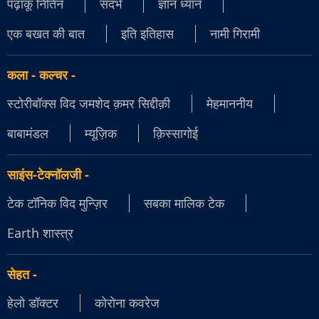
पढ़ाकू नितिन
संदर्भ
ज्ञान ध्यान
एक बखत की बात
इति इतिहास
नामी गिरामी
कला - कल्चर
-
स्टोरीबॉक्स विद जमशेद क़मर सिद्दीक़ी
मेहमाननीय
बाबामंडल
म्यूज़िक
क़िस्सागोई
साइंस-टेक्नॉलजी
-
टेक टॉनिक विद मुन्ज़िर
सबका मालिक टेक
Earth शास्त्र
सेहत
-
हेलो डॉक्टर
कोरोना कवरेज