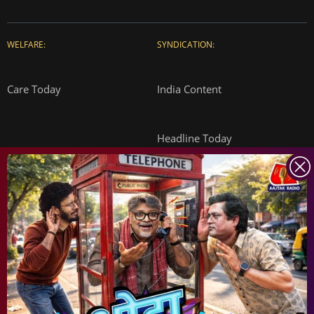
WELFARE:
SYNDICATION:
Care Today
India Content
Headline Today
INDIA TODAY
DAILYO
ICHOWK
ARCHIVE
DOWNLOAD APP