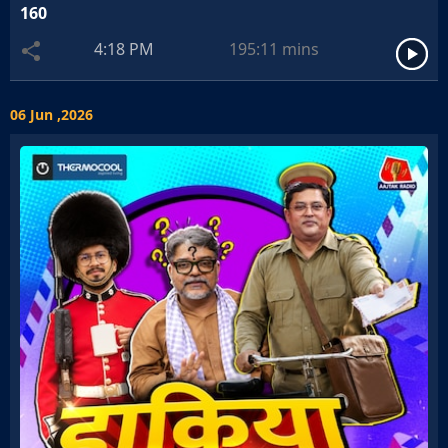
160
4:18 PM
195:11
mins
06 Jun ,2026