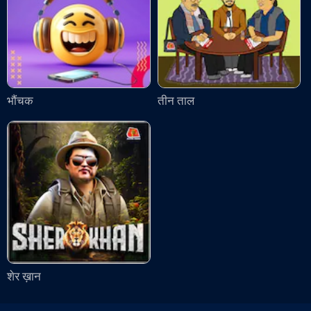
भौंचक
तीन ताल
शेर ख़ान