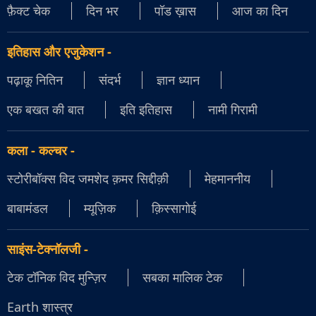
फ़ैक्ट चेक
दिन भर
पॉड ख़ास
आज का दिन
इतिहास और एजुकेशन
-
पढ़ाकू नितिन
संदर्भ
ज्ञान ध्यान
एक बखत की बात
इति इतिहास
नामी गिरामी
कला - कल्चर
-
स्टोरीबॉक्स विद जमशेद क़मर सिद्दीक़ी
मेहमाननीय
बाबामंडल
म्यूज़िक
क़िस्सागोई
साइंस-टेक्नॉलजी
-
टेक टॉनिक विद मुन्ज़िर
सबका मालिक टेक
Earth शास्त्र