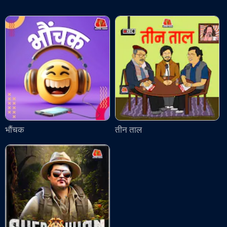
भौंचक
तीन ताल