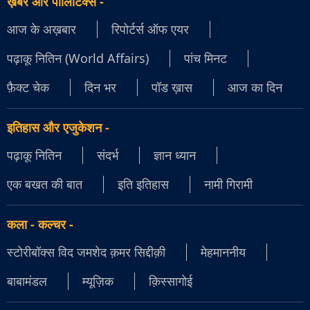
ख़बर और पॉलिटिक्स
-
आज के अख़बार
रिपोर्टर्स ऑफ एयर
पढ़ाकू नितिन (World Affairs)
पांच मिनट
फ़ैक्ट चेक
दिन भर
पॉड ख़ास
आज का दिन
इतिहास और एजुकेशन
-
पढ़ाकू नितिन
संदर्भ
ज्ञान ध्यान
एक बखत की बात
इति इतिहास
नामी गिरामी
कला - कल्चर
-
स्टोरीबॉक्स विद जमशेद क़मर सिद्दीक़ी
मेहमाननीय
बाबामंडल
म्यूज़िक
क़िस्सागोई